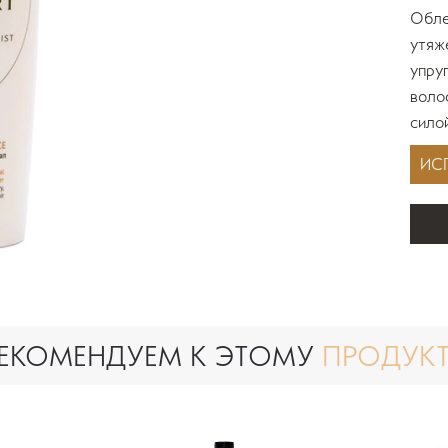
Обле
утяж
упру
воло
сило
ИС
ЕКОМЕНДУЕМ К ЭТОМУ
ПРОДУК