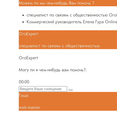
Можем ли мы чем-нибудь Вам помочь ?
специалист по связям с общественностью
Oro
Коммерческий руководитель
Елена Гура
Onlin
OroExpert
специалист по связям с общественностью
OroExpert
Могу ли я чем-нибудь вам помочь?.
00:00
Гоша
web-master